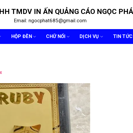
NHH TMDV IN ẤN QUẢNG CÁO NGỌC PH
Email: ngocphat685@gmail.com
HỘP ĐÈN
CHỮ NỔI
DỊCH VỤ
TIN TỨC
x