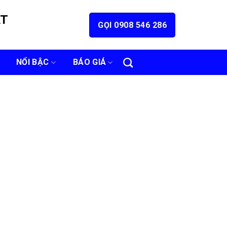
ÁT
GỌI 0908 546 286
NỔI BẬC
BÁO GIÁ