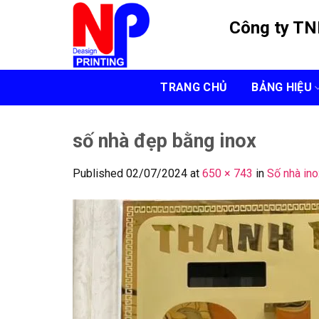
Skip
Công ty T
to
content
TRANG CHỦ
BẢNG HIỆU
số nhà đẹp bằng inox
Published
02/07/2024
at
650 × 743
in
Số nhà ino