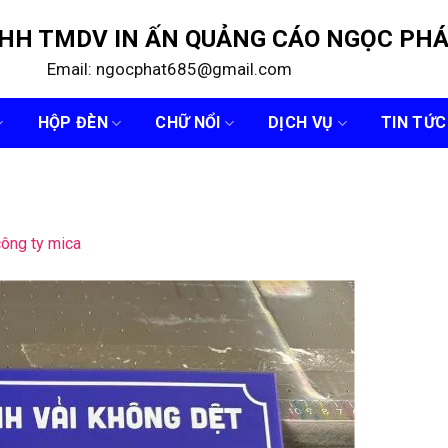
NHH TMDV IN ẤN QUẢNG CÁO NGỌC PH
Email: ngocphat685@gmail.com
HỘP ĐÈN
CHỮ NỔI
DỊCH VỤ
TIN TỨC
công ty mica