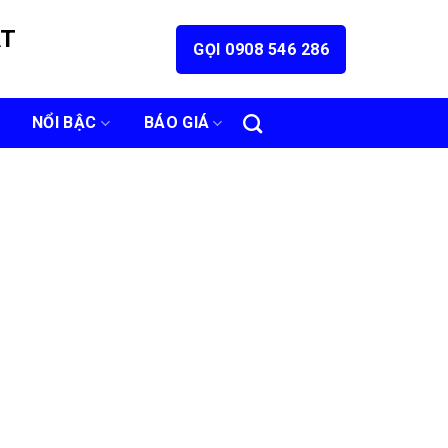
ÁT
GỌI 0908 546 286
NỔI BẬC
BÁO GIÁ