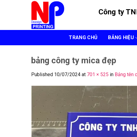
Skip
Công ty T
to
content
TRANG CHỦ
BẢNG HIỆU
bảng công ty mica đẹp
Published
10/07/2024
at
701 × 525
in
Bảng tên 