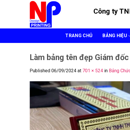
Skip
Công ty T
to
content
TRANG CHỦ
BẢNG HIỆU
Làm bảng tên đẹp Giám đốc
Published
06/09/2024
at
701 × 524
in
Bảng Chứ