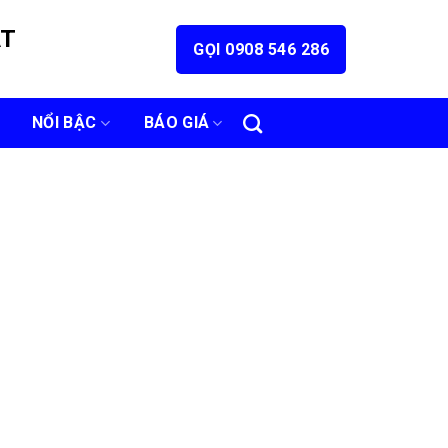
ÁT
GỌI 0908 546 286
NỔI BẬC
BÁO GIÁ