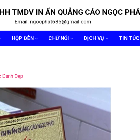
NHH TMDV IN ẤN QUẢNG CÁO NGỌC PH
Email: ngocphat685@gmail.com
HỘP ĐÈN
CHỮ NỔI
DỊCH VỤ
TIN TỨC
c Danh Đẹp