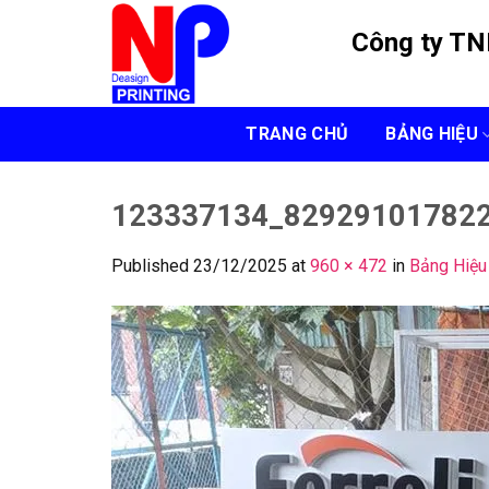
Skip
Công ty T
to
content
TRANG CHỦ
BẢNG HIỆU
123337134_82929101782
Published
23/12/2025
at
960 × 472
in
Bảng Hiệu