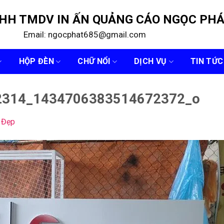
NHH TMDV IN ẤN QUẢNG CÁO NGỌC PH
Email: ngocphat685@gmail.com
HỘP ĐÈN
CHỮ NỔI
DỊCH VỤ
TIN TỨC
2314_1434706383514672372_o
 Đẹp