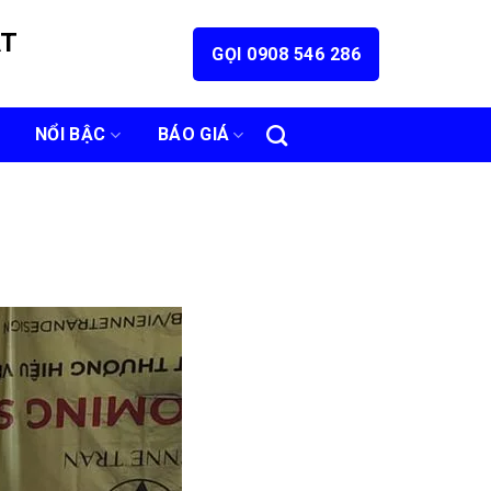
ÁT
GỌI 0908 546 286
NỔI BẬC
BÁO GIÁ