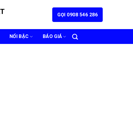
ÁT
GỌI 0908 546 286
NỔI BẬC
BÁO GIÁ