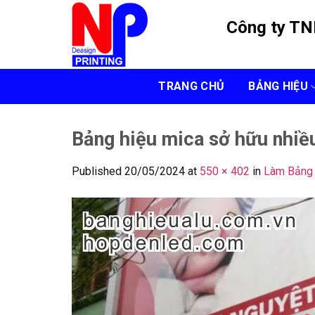
Skip
Công ty T
to
content
TRANG CHỦ
BẢNG HIỆU
Bảng hiệu mica sở hữu nhiều
Published
20/05/2024
at
550 × 402
in
Làm Bảng 