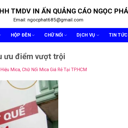
NHH TMDV IN ẤN QUẢNG CÁO NGỌC PH
Email: ngocphat685@gmail.com
HỘP ĐÈN
CHỮ NỔI
DỊCH VỤ
TIN TỨC
 ưu điểm vượt trội
Hiệu Mica, Chữ Nổi Mica Giá Rẻ Tại TP.HCM