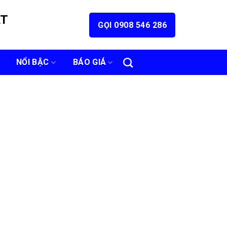
ÁT
GỌI 0908 546 286
NỔI BẬC
BÁO GIÁ