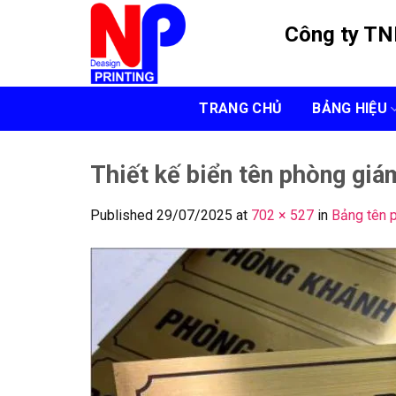
Skip
Công ty T
to
content
TRANG CHỦ
BẢNG HIỆU
Thiết kế biển tên phòng giá
Published
29/07/2025
at
702 × 527
in
Bảng tên 