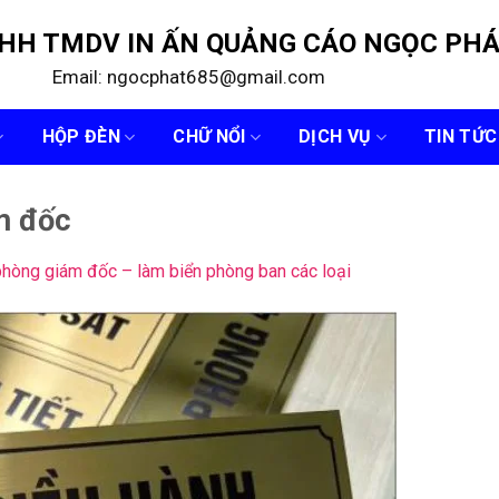
NHH TMDV IN ẤN QUẢNG CÁO NGỌC PH
Email: ngocphat685@gmail.com
HỘP ĐÈN
CHỮ NỔI
DỊCH VỤ
TIN TỨC
m đốc
phòng giám đốc – làm biển phòng ban các loại