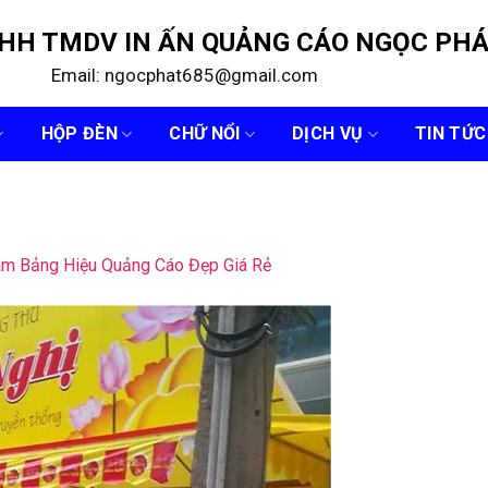
NHH TMDV IN ẤN QUẢNG CÁO NGỌC PH
Email: ngocphat685@gmail.com
HỘP ĐÈN
CHỮ NỔI
DỊCH VỤ
TIN TỨC
àm Bảng Hiệu Quảng Cáo Đẹp Giá Rẻ