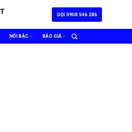
ÁT
GỌI 0908 546 286
NỔI BẬC
BÁO GIÁ