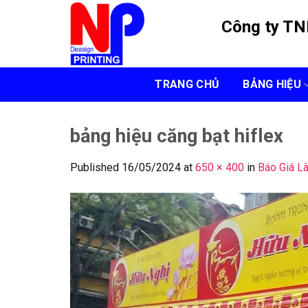
Skip
Công ty T
to
content
TRANG CHỦ
BẢNG HIỆU
bảng hiệu căng bạt hiflex
Published
16/05/2024
at
650 × 400
in
Báo Giá L