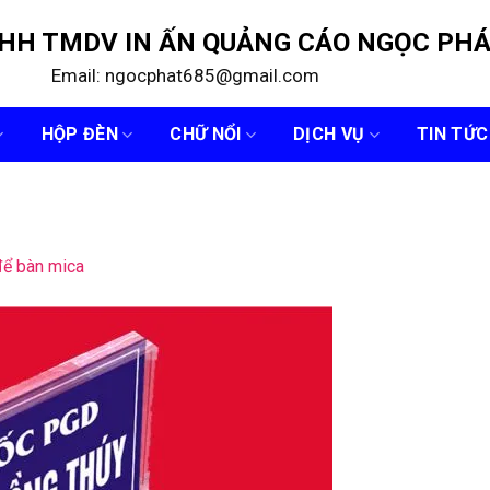
NHH TMDV IN ẤN QUẢNG CÁO NGỌC PH
Email: ngocphat685@gmail.com
HỘP ĐÈN
CHỮ NỔI
DỊCH VỤ
TIN TỨC
để bàn mica