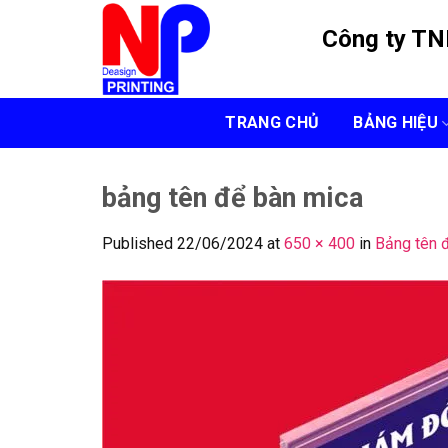
Skip
Công ty T
to
content
TRANG CHỦ
BẢNG HIỆU
bảng tên để bàn mica
Published
22/06/2024
at
650 × 400
in
Bảng tên 