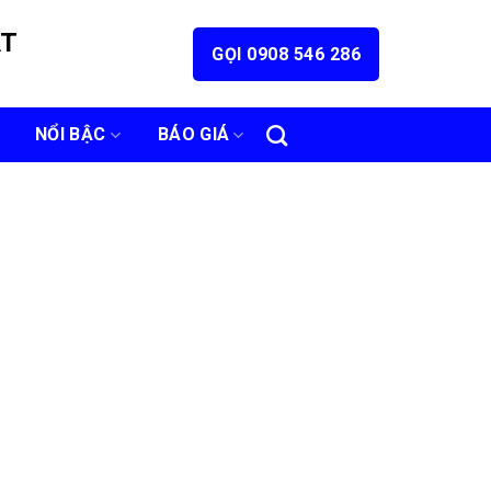
ÁT
GỌI 0908 546 286
NỔI BẬC
BÁO GIÁ