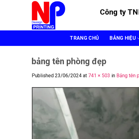
Skip
Công ty T
to
content
TRANG CHỦ
BẢNG HIỆU
bảng tên phòng đẹp
Published
23/06/2024
at
741 × 503
in
Bảng tên 