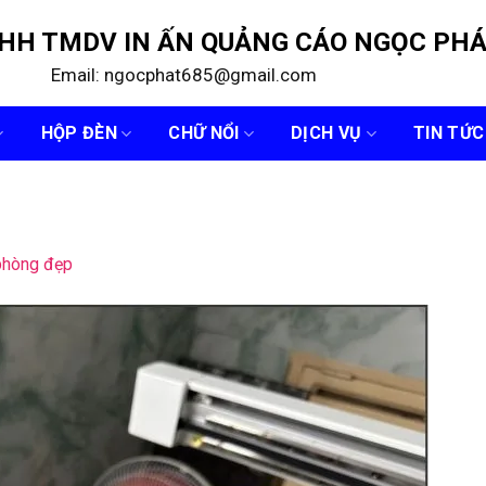
NHH TMDV IN ẤN QUẢNG CÁO NGỌC PH
Email: ngocphat685@gmail.com
HỘP ĐÈN
CHỮ NỔI
DỊCH VỤ
TIN TỨC
phòng đẹp