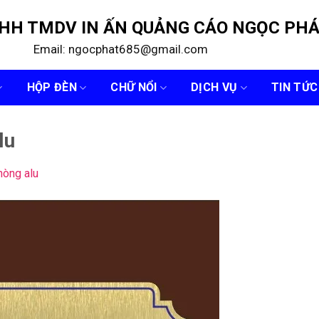
NHH TMDV IN ẤN QUẢNG CÁO NGỌC PH
Email: ngocphat685@gmail.com
HỘP ĐÈN
CHỮ NỔI
DỊCH VỤ
TIN TỨC
lu
hòng alu