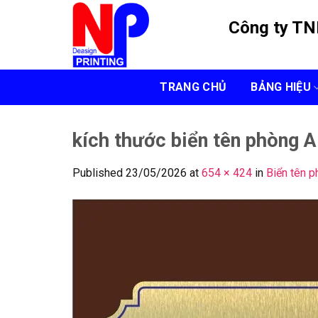
Skip
Công ty T
to
content
TRANG CHỦ
BẢNG HIỆU
kích thước biển tên phòng A
Published
23/05/2026
at
654 × 424
in
Biển tên p