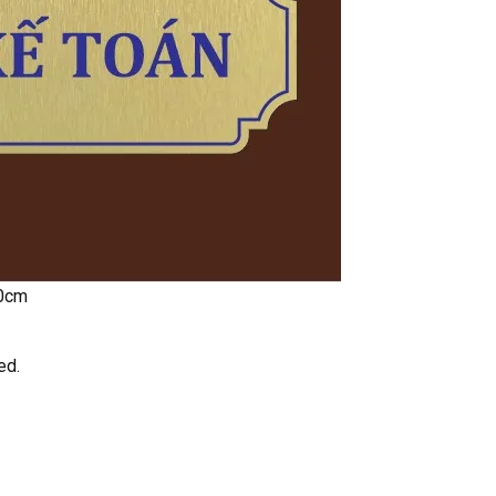
10cm
ed.