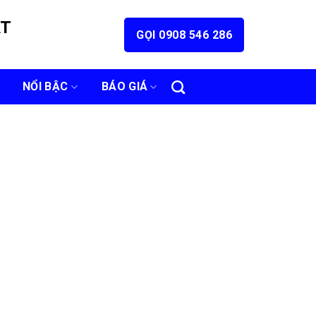
ÁT
GỌI 0908 546 286
NỔI BẬC
BÁO GIÁ