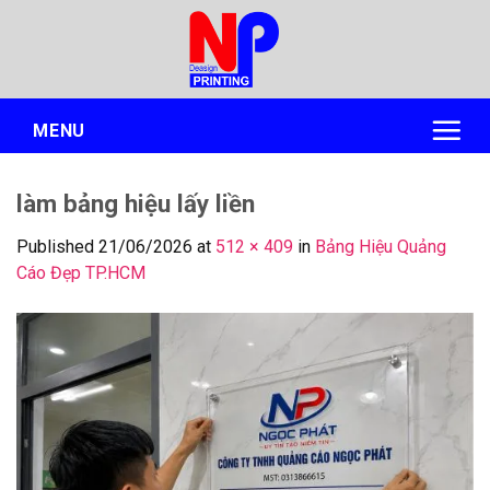
Skip
to
content
MENU
làm bảng hiệu lấy liền
Published
21/06/2026
at
512 × 409
in
Bảng Hiệu Quảng
Cáo Đẹp TP.HCM