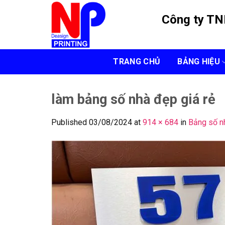
Skip
Công ty T
to
content
TRANG CHỦ
BẢNG HIỆU
làm bảng số nhà đẹp giá rẻ
Published
03/08/2024
at
914 × 684
in
Bảng số nh