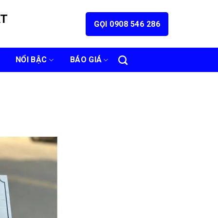
ÁT
GỌI 0908 546 286
NỔI BẬC
BÁO GIÁ