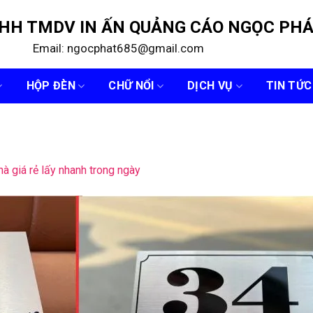
NHH TMDV IN ẤN QUẢNG CÁO NGỌC PH
Email: ngocphat685@gmail.com
HỘP ĐÈN
CHỮ NỔI
DỊCH VỤ
TIN TỨC
à giá rẻ lấy nhanh trong ngày