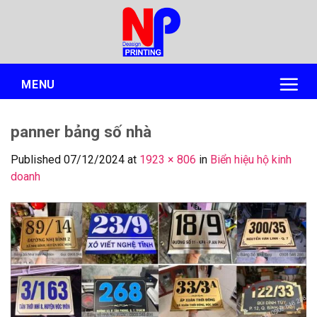
Skip
to
content
MENU
panner bảng số nhà
Published
07/12/2024
at
1923 × 806
in
Biển hiệu hộ kinh
doanh