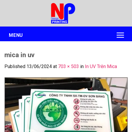
Skip
to
content
MENU
mica in uv
Published
13/06/2024
at
703 × 503
in
In UV Trên Mica