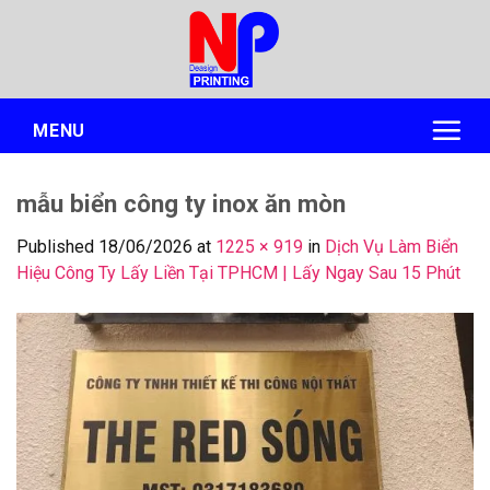
Skip
to
content
MENU
mẫu biển công ty inox ăn mòn
Published
18/06/2026
at
1225 × 919
in
Dịch Vụ Làm Biển
Hiệu Công Ty Lấy Liền Tại TPHCM | Lấy Ngay Sau 15 Phút