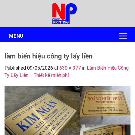
Skip
to
content
MENU
làm biển hiệu công ty lấy liền
Published
09/05/2026
at
630 × 377
in
Làm Biển Hiệu Công
Ty Lấy Liền – Thiết kế miễn phí