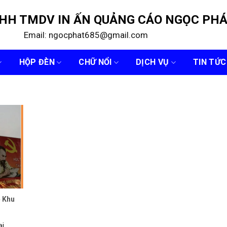
NHH TMDV IN ẤN QUẢNG CÁO NGỌC PH
Email: ngocphat685@gmail.com
HỘP ĐÈN
CHỮ NỔI
DỊCH VỤ
TIN TỨC
ẻ Khu
ại