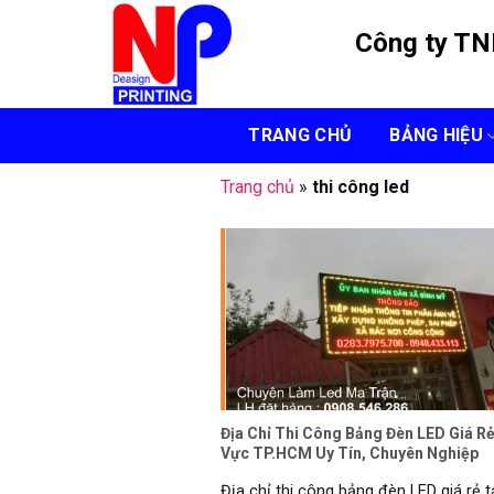
Skip
Công ty T
to
content
TRANG CHỦ
BẢNG HIỆU
Trang chủ
»
thi công led
Địa Chỉ Thi Công Bảng Đèn LED Giá R
Vực TP.HCM Uy Tín, Chuyên Nghiệp
Địa chỉ thi công bảng đèn LED giá rẻ t