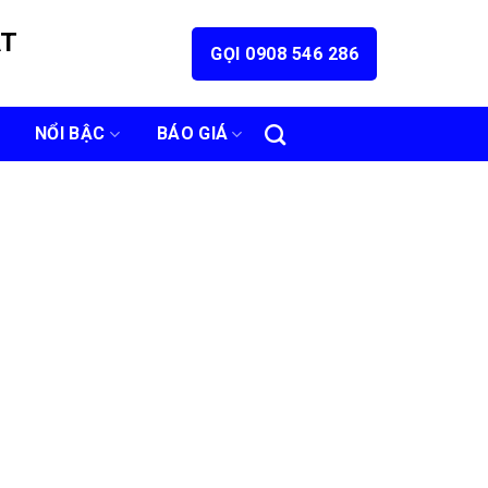
ÁT
GỌI 0908 546 286
NỔI BẬC
BÁO GIÁ