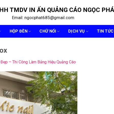
NHH TMDV IN ẤN QUẢNG CÁO NGỌC PH
Email: ngocphat685@gmail.com
HỘP ĐÈN
CHỮ NỔI
DỊCH VỤ
TIN TỨC
nox
 Đẹp – Thi Công Làm Bảng Hiệu Quảng Cáo