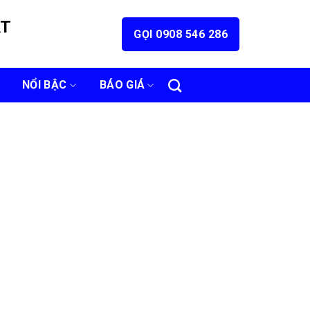
ÁT
GỌI 0908 546 286
NỔI BẬC
BÁO GIÁ