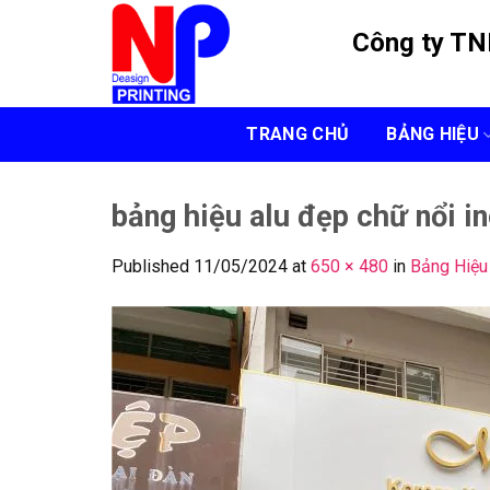
Skip
Công ty T
to
content
TRANG CHỦ
BẢNG HIỆU
bảng hiệu alu đẹp chữ nổi i
Published
11/05/2024
at
650 × 480
in
Bảng Hiệu