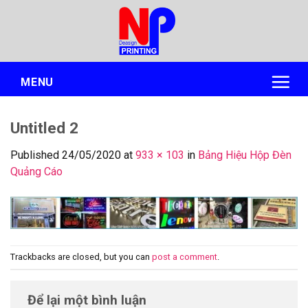
Skip
to
content
MENU
Untitled 2
Published
24/05/2020
at
933 × 103
in
Bảng Hiệu Hộp Đèn
Quảng Cáo
Trackbacks are closed, but you can
post a comment
.
Để lại một bình luận