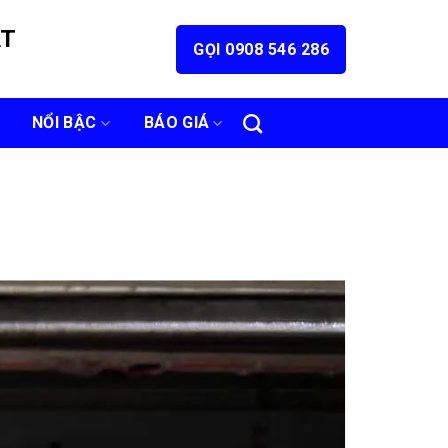
ÁT
GỌI 0908 546 286
NỔI BẬC
BÁO GIÁ