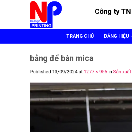
Skip
Công ty T
to
content
TRANG CHỦ
BẢNG HIỆU
bảng để bàn mica
Published
13/09/2024
at
1277 × 956
in
Sản xuất