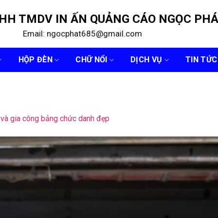
NHH TMDV IN ẤN QUẢNG CÁO NGỌC PH
Email: ngocphat685@gmail.com
HỘP ĐÈN
CHỮ NỔI
DỊCH VỤ
TIN TỨC
 và gia công bảng chức danh đẹp