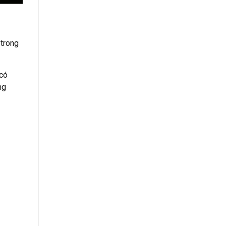
 trong
 có
ng