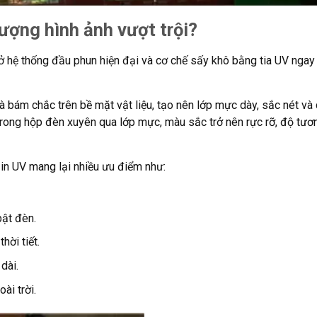
lượng hình ảnh vượt trội?
 hệ thống đầu phun hiện đại và cơ chế sấy khô bằng tia UV ngay
à bám chắc trên bề mặt vật liệu, tạo nên lớp mực dày, sắc nét và
trong hộp đèn xuyên qua lớp mực, màu sắc trở nên rực rỡ, độ tươ
in UV mang lại nhiều ưu điểm như:
bật đèn.
hời tiết.
dài.
ài trời.