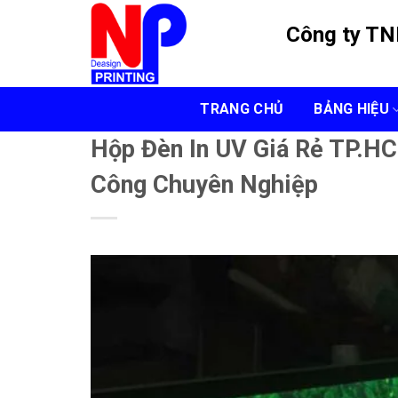
Skip
Công ty T
to
content
TRANG CHỦ
BẢNG HIỆU
Hộp Đèn In UV Giá Rẻ TP.HC
Công Chuyên Nghiệp