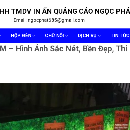
NHH TMDV IN ẤN QUẢNG CÁO NGỌC PH
Email: ngocphat685@gmail.com
HỘP ĐÈN
CHỮ NỔI
DỊCH VỤ
TIN TỨC
M – Hình Ảnh Sắc Nét, Bền Đẹp, Thi