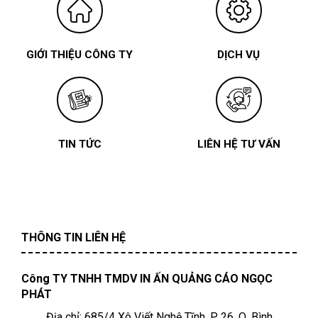
GIỚI THIỆU CÔNG TY
DỊCH VỤ
TIN TỨC
LIÊN HỆ TƯ VẤN
THÔNG TIN LIÊN HỆ
Công TY TNHH TMDV IN ẤN QUẢNG CÁO NGỌC
PHÁT
Địa chỉ: 685/4 Xô Viết Nghệ Tĩnh, P. 26, Q. Bình