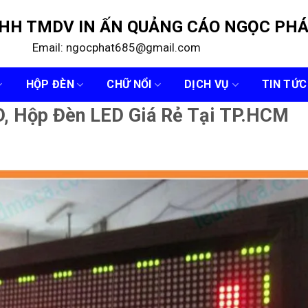
NHH TMDV IN ẤN QUẢNG CÁO NGỌC PH
Email: ngocphat685@gmail.com
HỘP ĐÈN
CHỮ NỔI
DỊCH VỤ
TIN TỨC
D, Hộp Đèn LED Giá Rẻ Tại TP.HCM