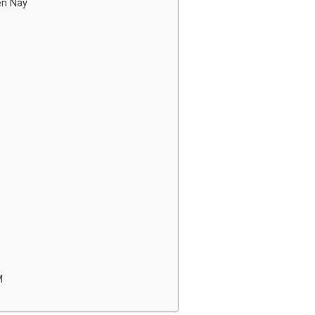
ện Nay
M