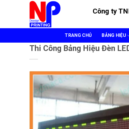
Skip
Công ty T
to
content
TRANG CHỦ
BẢNG HIỆU
Thi Công Bảng Hiệu Đèn LE