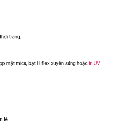
hời trang.
p mặt mica, bạt Hiflex xuyên sáng hoặc
in UV
.
 lẻ.